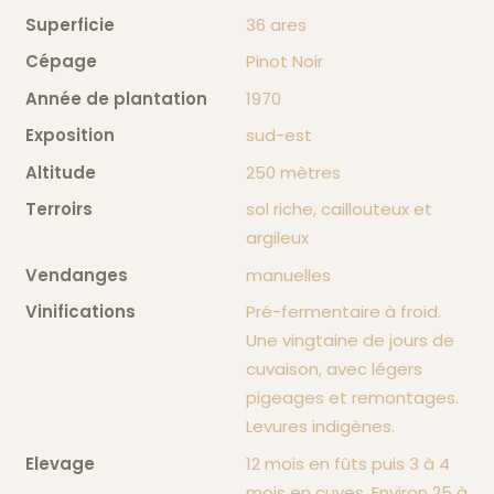
Notre histoire
Superficie
36 ares
Cépage
Pinot Noir
Notre philosophie
Année de plantation
1970
Exposition
sud-est
Nos vins
Altitude
250 mètres
Terroirs
sol riche, caillouteux et
argileux
Nous contacter
Vendanges
manuelles
Vinifications
Pré-fermentaire à froid.
Une vingtaine de jours de
cuvaison, avec légers
pigeages et remontages.
Levures indigènes.
Elevage
12 mois en fûts puis 3 à 4
mois en cuves. Environ 25 à